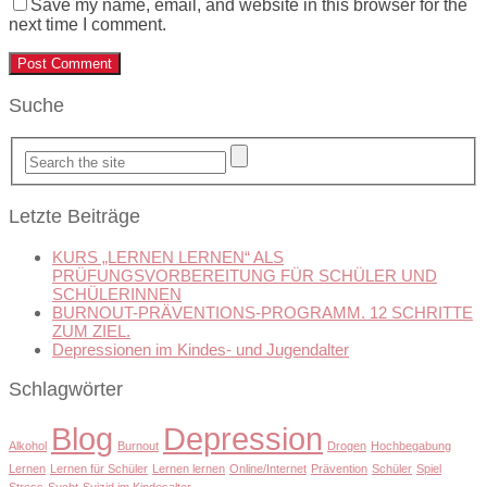
Save my name, email, and website in this browser for the
next time I comment.
Suche
Letzte Beiträge
KURS „LERNEN LERNEN“ ALS
PRÜFUNGSVORBEREITUNG FÜR SCHÜLER UND
SCHÜLERINNEN
BURNOUT-PRÄVENTIONS-PROGRAMM. 12 SCHRITTE
ZUM ZIEL.
Depressionen im Kindes- und Jugendalter
Schlagwörter
Blog
Depression
Alkohol
Burnout
Drogen
Hochbegabung
Lernen
Lernen für Schüler
Lernen lernen
Online/Internet
Prävention
Schüler
Spiel