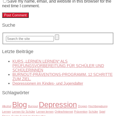
Save my name, email, and website in this browser for the
next time I comment.
Suche
Letzte Beiträge
KURS „LERNEN LERNEN“ ALS
PRÜFUNGSVORBEREITUNG FÜR SCHÜLER UND
SCHÜLERINNEN
BURNOUT-PRÄVENTIONS-PROGRAMM. 12 SCHRITTE
ZUM ZIEL.
Depressionen im Kindes- und Jugendalter
Schlagwörter
Blog
Depression
Alkohol
Burnout
Drogen
Hochbegabung
Lernen
Lernen für Schüler
Lernen lernen
Online/Internet
Prävention
Schüler
Spiel