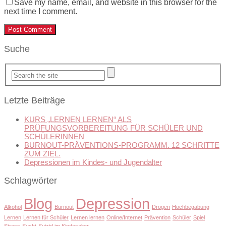
Save my name, email, and website in this browser for the
next time I comment.
Suche
Letzte Beiträge
KURS „LERNEN LERNEN“ ALS
PRÜFUNGSVORBEREITUNG FÜR SCHÜLER UND
SCHÜLERINNEN
BURNOUT-PRÄVENTIONS-PROGRAMM. 12 SCHRITTE
ZUM ZIEL.
Depressionen im Kindes- und Jugendalter
Schlagwörter
Blog
Depression
Alkohol
Burnout
Drogen
Hochbegabung
Lernen
Lernen für Schüler
Lernen lernen
Online/Internet
Prävention
Schüler
Spiel