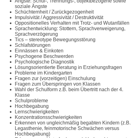
Ängste: Schul-, Trennungs-, objektbezogene sowie
soziale Ängste
Schüchternheit / Zurückgezogenheit
Impulsivität / Aggressivität / Destruktivität
Oppositionelles Verhalten mit Trotz- und Wutanfällen
Sprachentwicklung: Stottern, Sprachverweigerung,
Sprachverzögerung
Tics – stereotype Bewegungsstörung
Schlafstörungen
Einnässen & Einkoten
Psychogene Beschwerden
Psychologische Diagnostik
Lösungsorientierte Beratung in Erziehungsfragen
Probleme im Kindergarten
Fragen zur (vorzeitigen) Einschulung
Fragen zum Überspringen von Klassen
Wahl der Schulform z.B. beim Übertritt nach der 4.
Klasse
Schulprobleme
Hochbegabung
Lernschwierigkeiten
Konzentrationsschwierigkeiten
Erkennen von ungleichmäßig begabten Kindern (z.B.
Legasthenie, feinmotorische Schwächen versus
Hochbegabung)